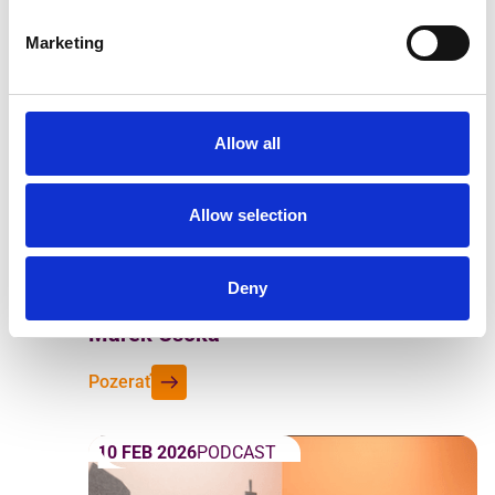
Marketing
Allow all
Allow selection
Deny
Podcast HR Upproved 5. epizóda -
Marek Csóka
Pozerať
10 FEB 2026
PODCAST