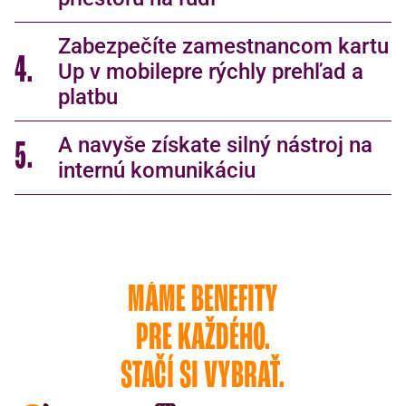
Zabezpečíte zamestnancom kartu
4.
Up v mobilepre rýchly prehľad a
platbu
A navyše získate silný nástroj na
5.
internú komunikáciu
MÁME BENEFITY
PRE KAŽDÉHO.
STAČÍ SI VYBRAŤ.