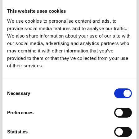
This website uses cookies
We use cookies to personalise content and ads, to
provide social media features and to analyse our traffic.
We also share information about your use of our site with
our social media, advertising and analytics partners who
may combine it with other information that you’ve
provided to them or that they’ve collected from your use
of their services.
Podcast HR Upproved 6. epizóda -
Consent
Marta Slováková
Necessary
Selection
Pozerať
Preferences
17 MAR 2026
PODCAST
Statistics