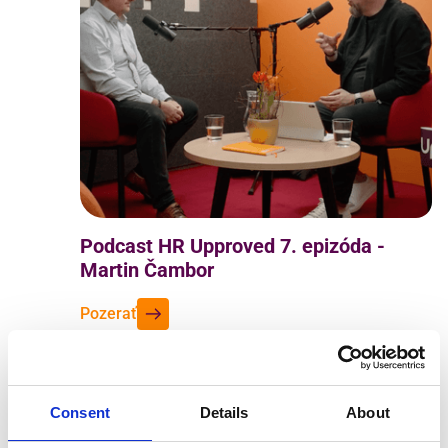
Podcast HR Upproved 7. epizóda -
Martin Čambor
Pozerať
07 APR 2026
PODCAST
Consent
Details
About