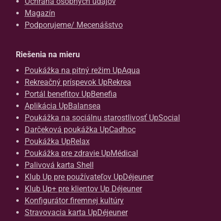
Ochrana osobných údajov
Magazín
Podporujeme/ Mecenášstvo
Riešenia na mieru
Poukážka na pitný režim UpAqua
Rekreačný príspevok UpRekrea
Portál benefitov UpBenefia
Aplikácia UpBalansea
Poukážka na sociálnu starostlivosť UpSocial
Darčeková poukážka UpCadhoc
Poukážka UpRelax
Poukážka pre zdravie UpMédical
Palivová karta Shell
Klub Up pre používateľov UpDéjeuner
Klub Up+ pre klientov Up Déjeuner
Konfigurátor firemnej kultúry
Stravovacia karta UpDéjeuner