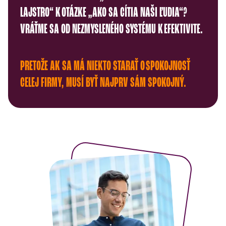
LAJSTRO“ K OTÁZKE „AKO SA CÍTIA NAŠI ĽUDIA“?
VRÁŤME SA OD NEZMYSLENÉHO SYSTÉMU K EFEKTIVITE.
PRETOŽE AK SA MÁ NIEKTO STARAŤ O SPOKOJNOSŤ
CELEJ FIRMY, MUSÍ BYŤ NAJPRV SÁM SPOKOJNÝ.