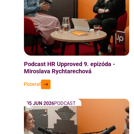
Podcast HR Upproved 9. epizóda -
Miroslava Rychtarechová
Pozerať
05 JUN 2026
PODCAST