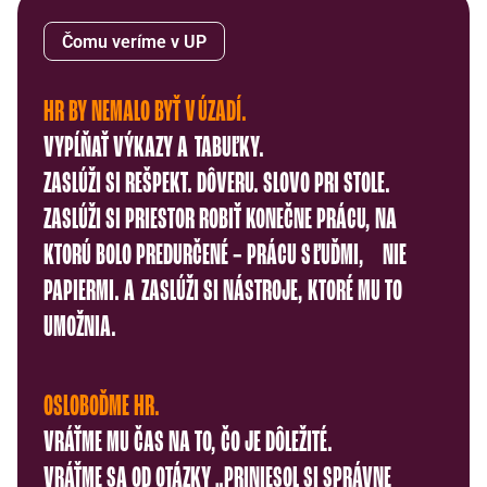
Čomu veríme v UP
HR BY NEMALO BYŤ V ÚZADÍ.
VYPĹŇAŤ VÝKAZY A TABUĽKY.
ZASLÚŽI SI REŠPEKT. DÔVERU. SLOVO PRI STOLE.
ZASLÚŽI SI PRIESTOR ROBIŤ KONEČNE PRÁCU, NA
KTORÚ BOLO PREDURČENÉ – PRÁCU S ĽUĎMI, NIE
PAPIERMI. A ZASLÚŽI SI NÁSTROJE, KTORÉ MU TO
UMOŽNIA.
OSLOBOĎME HR.
VRÁŤME MU ČAS NA TO, ČO JE DÔLEŽITÉ.
VRÁŤME SA OD OTÁZKY „PRINIESOL SI SPRÁVNE