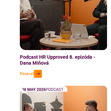
Podcast HR Upproved 8. epizóda -
Dana Miňová
Pozerať
06 MAY 2026
PODCAST